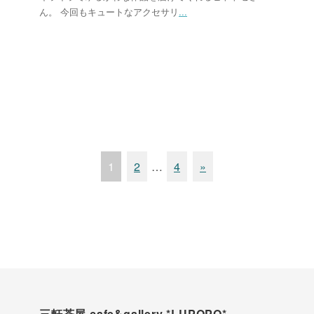
ん。 今回もキュートなアクセサリ
...
1
2
…
4
»
三軒茶屋 cafe&gallery *LUPOPO*