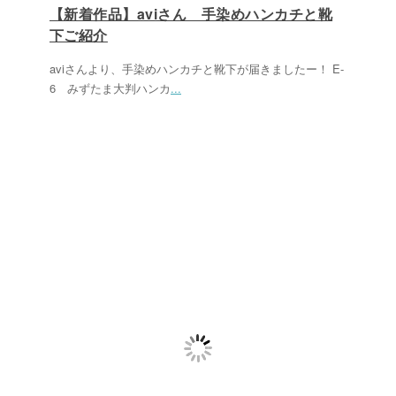
【新着作品】aviさん 手染めハンカチと靴
下ご紹介
aviさんより、手染めハンカチと靴下が届きましたー！ E-
6 みずたま大判ハンカ
...