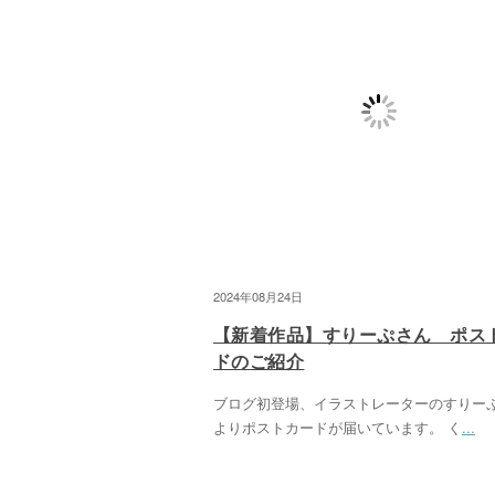
2024年08月24日
【新着作品】すりーぷさん ポス
ドのご紹介
ブログ初登場、イラストレーターのすりー
よりポストカードが届いています。 く
...