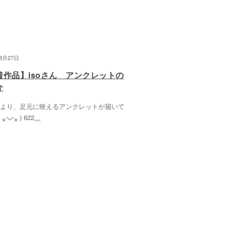
08月27日
着作品】isoさん アンクレットの
介
さんより、足元に映えるアンクレットが届いて
ᵕᴗᵕ⁎ ) 622
...