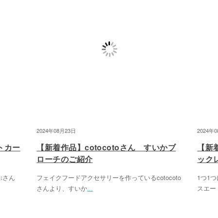
2024年08月23日
2024年
トカー
【新着作品】cotocotoさん すいかブ
【新
ローチのご紹介
ック
ぷさん
フェイクフードアクセサリーを作っているcotocoto
1つ1
さんより、すいか
...
スエー