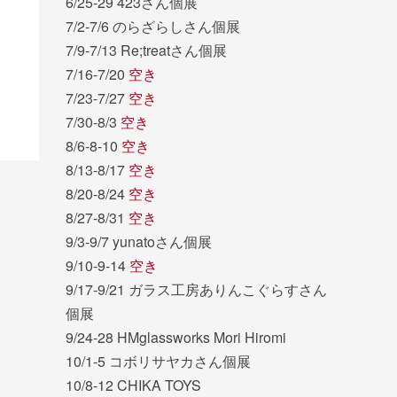
6/25-29 423さん個展
7/2-7/6 のらざらしさん個展
7/9-7/13 Re;treatさん個展
7/16-7/20
空き
7/23-7/27
空き
7/30-8/3
空き
8/6-8-10
空き
8/13-8/17
空き
8/20-8/24
空き
8/27-8/31
空き
9/3-9/7 yunatoさん個展
9/10-9-14
空き
9/17-9/21 ガラス工房ありんこぐらすさん
個展
9/24-28 HMglassworks Mori Hiromi
10/1-5 コボリサヤカさん個展
10/8-12 CHIKA TOYS