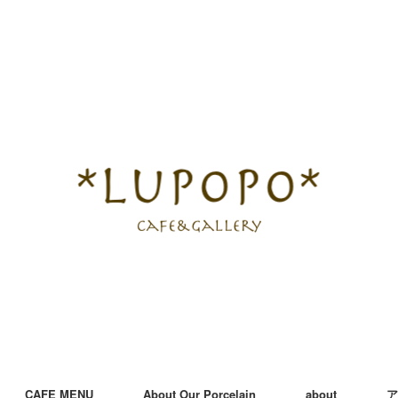
CAFE MENU
About Our Porcelain
about
ア