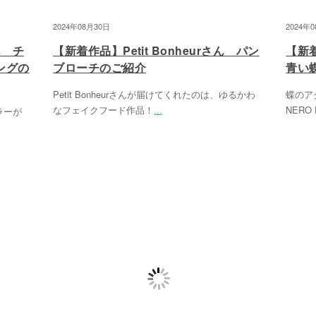
2024年08月30日
2024年
ん チ
【新着作品】Petit Bonheurさん パン
【新着
ングの
ブローチのご紹介
青い
Petit Bonheurさんが届けてくれたのは、ゆるかわ
蝶のア
なフェイクフード作品！
...
NERO 
ラーが