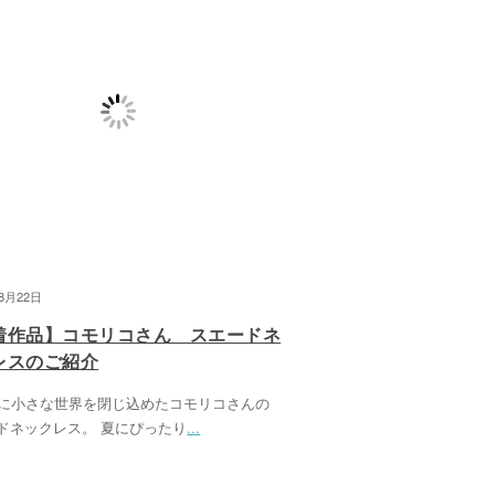
08月22日
着作品】コモリコさん スエードネ
レスのご紹介
つに小さな世界を閉じ込めたコモリコさんの
ドネックレス。 夏にぴったり
...