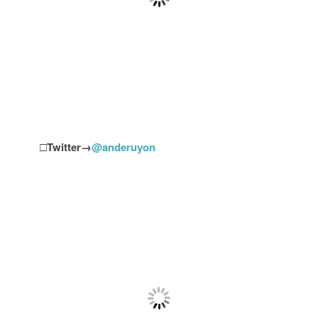
□
Twitter→
@anderuyon