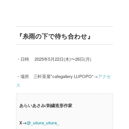
『糸雨の下で待ち合わせ』
・日時 2025年5月22日(木)〜26日(月)
・場所 三軒茶屋*cafegallery LUPOPO*→
アクセ
ス
あらいあさみ/刺繍造形作家
X→
@_utura_utura_