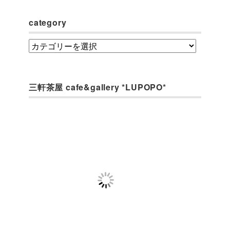
category
category
三軒茶屋 cafe&gallery *LUPOPO*