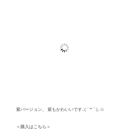
紫バージョン。
紫もかわいいです⸜( ´ ꒳ ` )⸝☆
＜購入はこちら＞