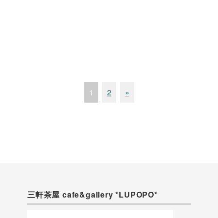
1
2
»
三軒茶屋 cafe&gallery *LUPOPO*