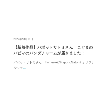
2022年10月16日
【新着作品】パポットサトミさん こぐまの
パピィのパンダチャームが届きました！
パポットサトミさん Twitter→@PapottoSatomi オリジナ
ルキャ
...