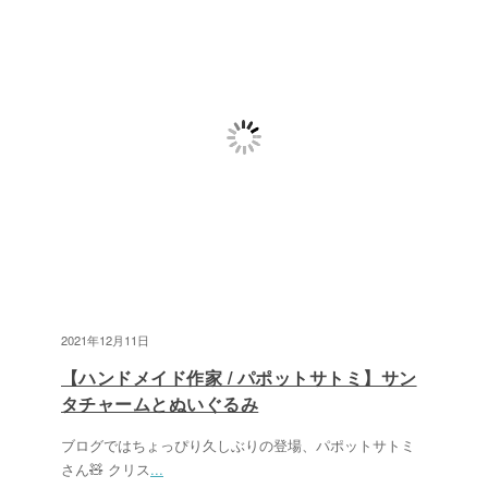
2021年12月11日
【ハンドメイド作家 / パポットサトミ】サン
タチャームとぬいぐるみ
ブログではちょっぴり久しぶりの登場、パポットサトミ
さん🧸 クリス
...