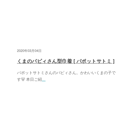
2020年03月04日
くまのパピィさん型巾着 [ パポットサトミ ]
パポットサトミさんのパピィさん。かわいいくまの子で
す🐻 本日ご紹
...