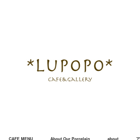
CAFE MENU
About Our Porcelain
about
ア