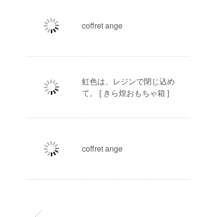
coffret ange
虹色は、レジンで閉じ込め
て。 [ きら煌おもちゃ箱 ]
coffret ange