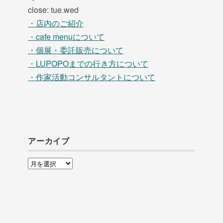
close: tue.wed
・店内のご紹介
・cafe menuについて
・個展・委託販売について
・LUPOPOまでの行き方について
・作家活動コンサルタントについて
アーカイブ
ア
ー
カ
イ
ブ