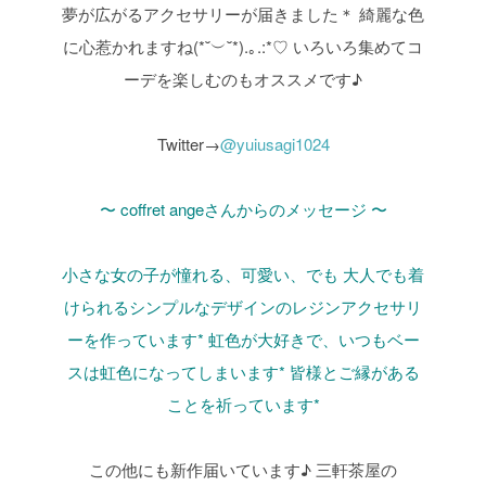
夢が広がるアクセサリーが届きました＊
綺麗な色
に心惹かれますね(*˘︶˘*).｡.:*♡
いろいろ集めてコ
ーデを楽しむのもオススメです♪
Twitter→
@yuiusagi1024
〜 coffret angeさんからのメッセージ 〜
小さな女の子が憧れる、可愛い、でも
大人でも着
けられるシンプルなデザインのレジンアクセサリ
ーを作っています*
虹色が大好きで、いつもベー
スは虹色になってしまいます*
皆様とご縁がある
ことを祈っています*
この他にも新作届いています♪
三軒茶屋の