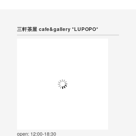
三軒茶屋 cafe&gallery *LUPOPO*
open: 12:00-18:30