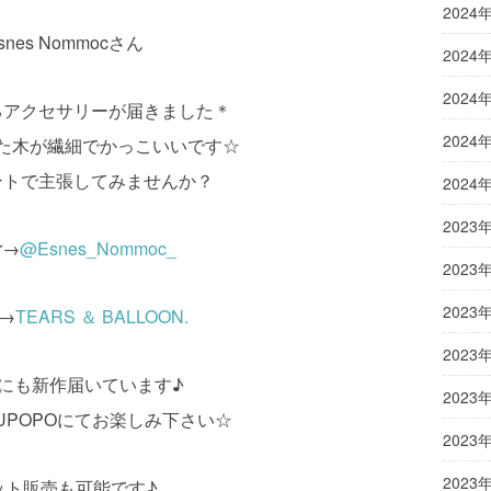
2024
snes Nommocさん
2024
2024
るアクセサリーが届きました＊
2024
た木が繊細でかっこいいです☆
ントで主張してみませんか？
2024
2023
er→
@Esnes_Nommoc_
2023
2023
e→
TEARS ＆ BALLOON.
2023
にも新作届いています♪
2023
UPOPOにてお楽しみ下さい☆
2023
2023
ット販売も可能です♪