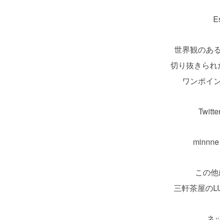
E
世界観のあ
切り抜きられ
ワンポイ
Twitt
minnn
この他
三軒茶屋のL
ネ