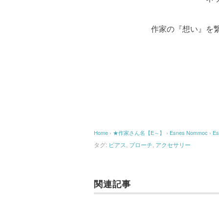
作家の『想い』を繋げるお
Home
›
★作家さん名【E～】
›
Esnes Nommoc
›
Es
タグ:
ピアス
,
ブローチ
,
アクセサリー
関連記事