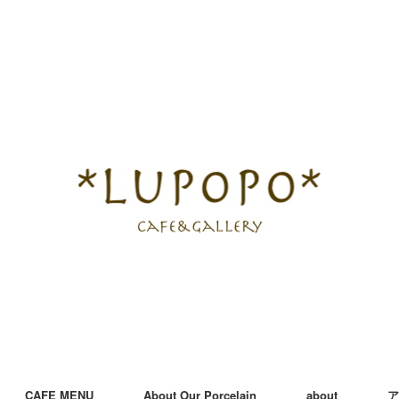
CAFE MENU
About Our Porcelain
about
ア