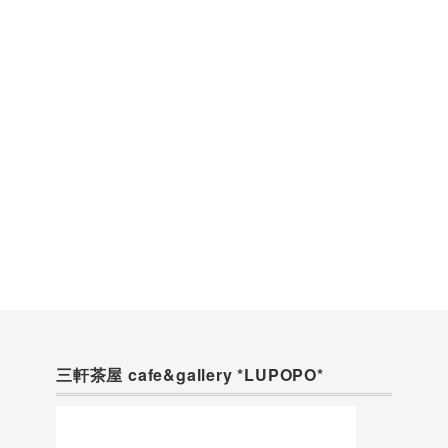
三軒茶屋 cafe&gallery *LUPOPO*