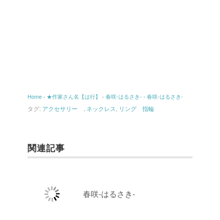
Home
›
★作家さん名【は行】
›
春咲-はるさき-
›
春咲-はるさき-
タグ:
アクセサリー
,
ネックレス
,
リング 指輪
関連記事
春咲-はるさき-