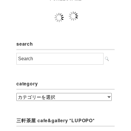
search
category
category
三軒茶屋 cafe&gallery *LUPOPO*