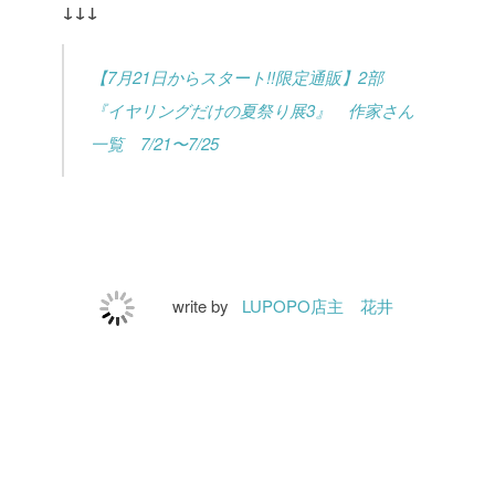
↓↓↓
【7月21日からスタート!!限定通販】2部
『イヤリングだけの夏祭り展3』 作家さん
一覧 7/21〜7/25
write by
LUPOPO店主 花井