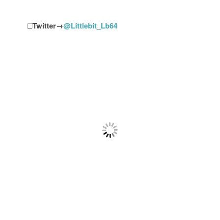
□
Twitter→
@Littlebit_Lb64