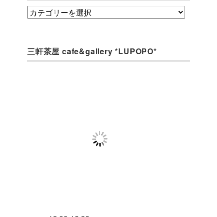
category
三軒茶屋 cafe&gallery *LUPOPO*