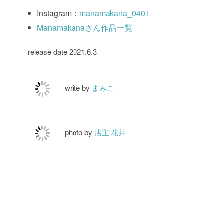
Instagram：
manamakana_0401
Manamakanaさん作品一覧
release date 2021.6.3
write by
まみこ
photo by
店主 花井