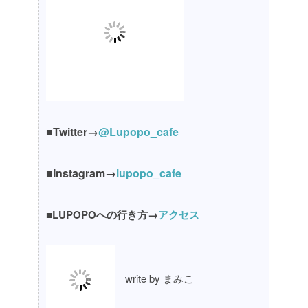
■Twitter→
@Lupopo_cafe
■Instagram→
lupopo_cafe
■LUPOPOへの行き方→
アクセス
write by まみこ