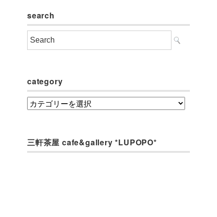
search
category
category
三軒茶屋 cafe&gallery *LUPOPO*