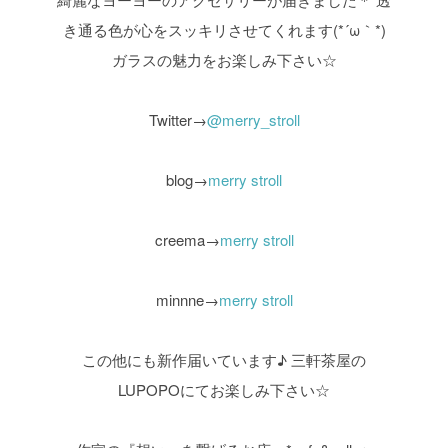
き通る色が心をスッキリさせてくれます(*´ω｀*)
ガラスの魅力をお楽しみ下さい☆
Twitter→
@merry_stroll
blog→
merry stroll
creema→
merry stroll
minnne→
merry stroll
この他にも新作届いています♪
三軒茶屋の
LUPOPOにてお楽しみ下さい☆