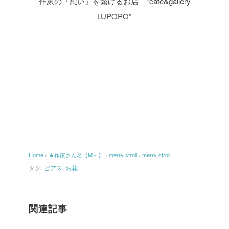
作家の『想い』を繋げるお店 *cafe&gallery
LUPOPO*
Home
›
★作家さん名【M～】
›
merry stroll
›
merry stroll
タグ:
ピアス
,
お花
関連記事