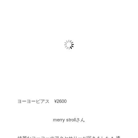
ヨーヨーピアス ¥2600
merry strollさん
綺麗なヨーヨーのアクセサリーが届きました＊
透