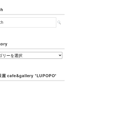
ch
gory
ory
 cafe&gallery *LUPOPO*