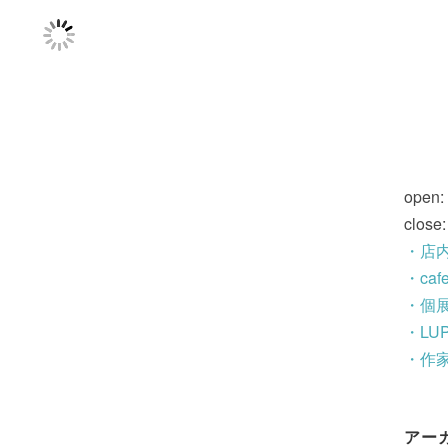
open:
close
・店
・ca
・個
・LU
・作
アー