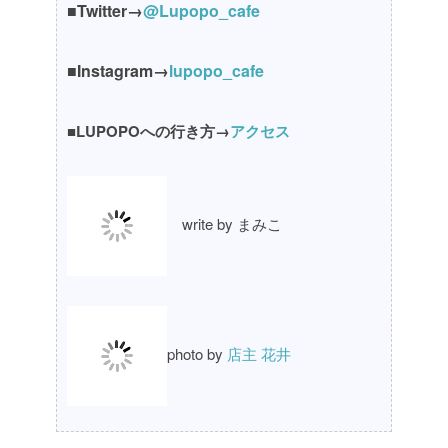
■Twitter→
@Lupopo_cafe
■Instagram→
lupopo_cafe
■LUPOPOへの行き方→
アクセス
write by まみこ
photo by
店主 花井