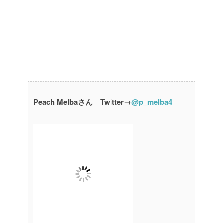
Peach Melbaさん Twitter→
@p_melba4