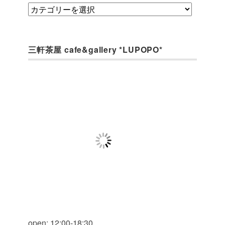
category
三軒茶屋 cafe&gallery *LUPOPO*
open: 12:00-18:30