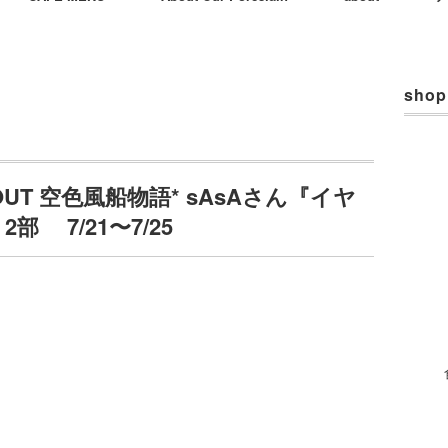
shop
UT 空色風船物語* sAsAさん『イヤ
 7/21〜7/25