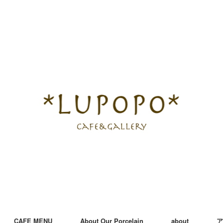
CAFE MENU
About Our Porcelain
about
ア