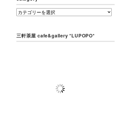
category
三軒茶屋 cafe&gallery *LUPOPO*