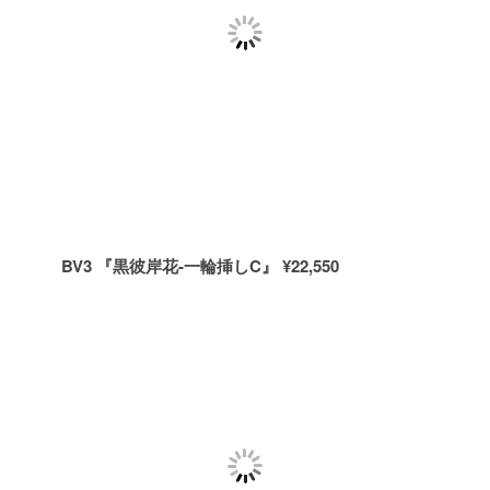
BV3 『黒彼岸花-一輪挿しC』 ¥22,550