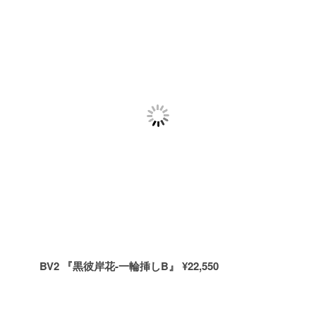
BV2 『黒彼岸花-一輪挿しB』 ¥22,550