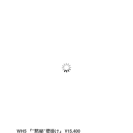
WH5 『”黙秘”壁掛け』 ¥15,400