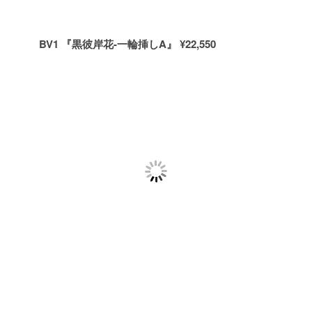
BV1 『黒彼岸花-一輪挿しA』 ¥22,550