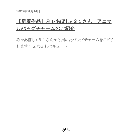
2026年01月14日
【新着作品】みゃあぼし×３１さん アニマ
ルバッグチャームのご紹介
みゃあぼし×３１さんから届いたバッグチャームをご紹介
します！ ふわふわのキュート
...