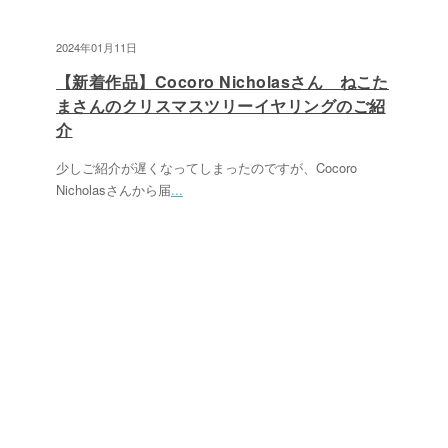
2024年01月11日
【新着作品】Cocoro Nicholasさん ねこた
まさんのクリスマスツリーイヤリングのご紹
介
少しご紹介が遅くなってしまったのですが、Cocoro
Nicholasさんから届
...