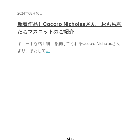
2024年08月10日
新着作品】Cocoro Nicholasさん おもち君
たちマスコットのご紹介
キュートな粘土細工を届けてくれるCocoro Nicholasさん
より、またして
...