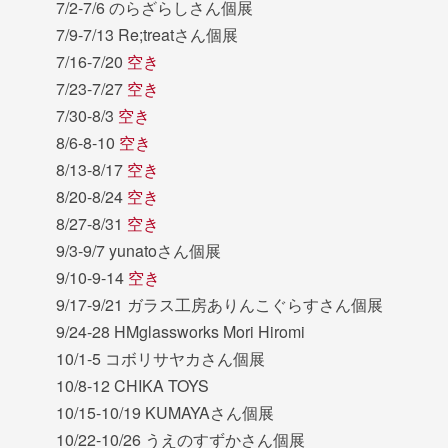
7/2-7/6 のらざらしさん個展
7/9-7/13 Re;treatさん個展
7/16-7/20
空き
7/23-7/27
空き
7/30-8/3
空き
8/6-8-10
空き
8/13-8/17
空き
8/20-8/24
空き
8/27-8/31
空き
9/3-9/7 yunatoさん個展
9/10-9-14
空き
9/17-9/21 ガラス工房ありんこぐらすさん個展
9/24-28 HMglassworks Mori Hiromi
10/1-5 コボリサヤカさん個展
10/8-12 CHIKA TOYS
10/15-10/19 KUMAYAさん個展
10/22-10/26 うえのすずかさん個展