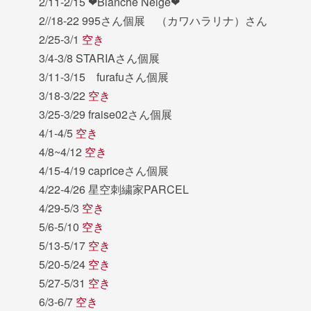
2/11-2/15 ❤︎Blanche Neige❤︎
2//18-22 995さん個展 （カワハラリナ）さん
2/25-3/1
空き
3/4-3/8 STARIAさん個展
3/11-3/15 furafuさん個展
3/18-3/22
空き
3/25-3/29 fraise02さん個展
4/1-4/5
空き
4/8~4/12
空き
4/15-4/19 capriceさん個展
4/22-4/26 星空刺繍家PARCEL
4/29-5/3
空き
5/6-5/10
空き
5/13-5/17
空き
5/20-5/24
空き
5/27-5/31
空き
6/3-6/7
空き