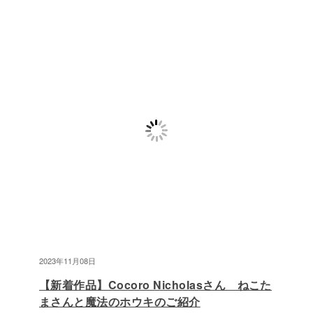
2023年11月08日
【新着作品】Cocoro Nicholasさん ねこた
まさんと魔法のホウキのご紹介