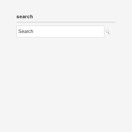
search