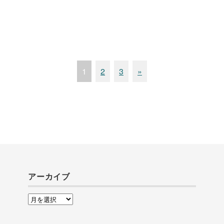
1
2
3
»
アーカイブ
ア
ー