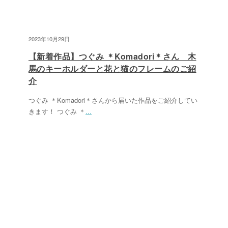
2023年10月29日
【新着作品】つぐみ ＊Komadori＊さん 木
馬のキーホルダーと花と猫のフレームのご紹
介
つぐみ ＊Komadori＊さんから届いた作品をご紹介してい
きます！ つぐみ ＊
...