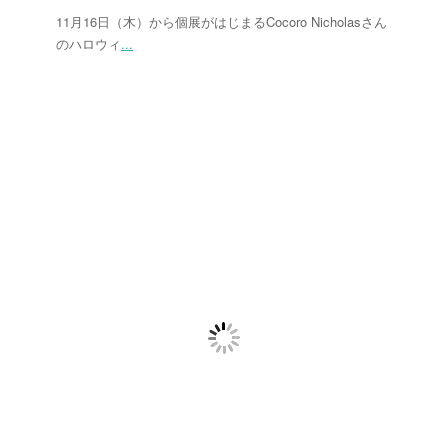
11月16日（木）から個展がはじまるCocoro Nicholasさん
のハロウィ
...