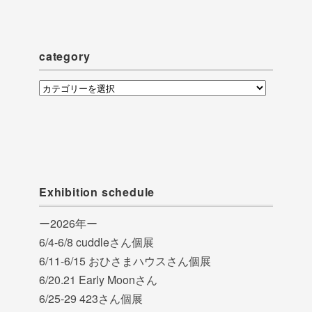
カ
イ
ブ
category
category
Exhibition schedule
ー2026年ー
6/4-6/8 cuddleさん個展
6/11-6/15 おひさまハウスさん個展
6/20.21 Early Moonさん
6/25-29 423さん個展