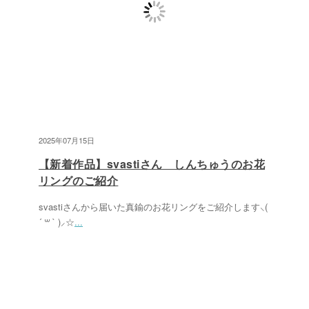
2025年07月15日
【新着作品】svastiさん しんちゅうのお花
リングのご紹介
svastiさんから届いた真鍮のお花リングをご紹介します⸜(
´ ꒳ ` )⸝☆
...