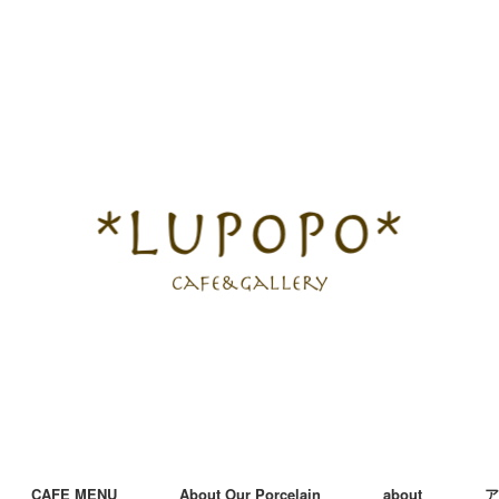
CAFE MENU
About Our Porcelain
about
ア