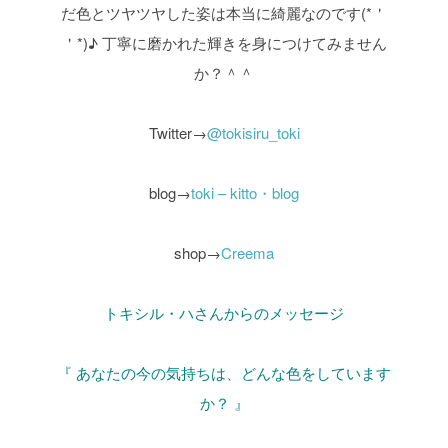
だ色とツヤツヤした姿は本当に綺麗なのです(*＇
＇*)♪
丁寧に磨かれた輝きを身につけてみません
か？＾＾
Twitter→
@tokisiru_toki
blog→
toki – kitto・blog
shop→
Creema
トキシル・ハさんからのメッセージ
『 あなたの今の気持ちは、どんな色をしています
か？ 』