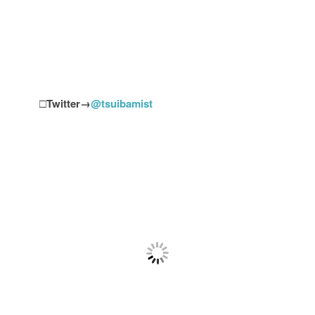
□
Twitter→
@tsuibamist