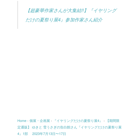
【超豪華作家さんが大集結!!】『イヤリング
だけの夏祭り展4』参加作家さん紹介
Home
›
個展・企画展
›
『イヤリングだけの夏祭り展4』
›
【期間限
定通販】 ゆきと 雪うさぎの告白館さん『イヤリングだけの夏祭り展
4』1部 2023年7月13日〜17日