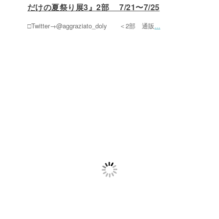
だけの夏祭り展3』2部 7/21〜7/25
□Twitter→@aggraziato_doly ＜2部 通販
...