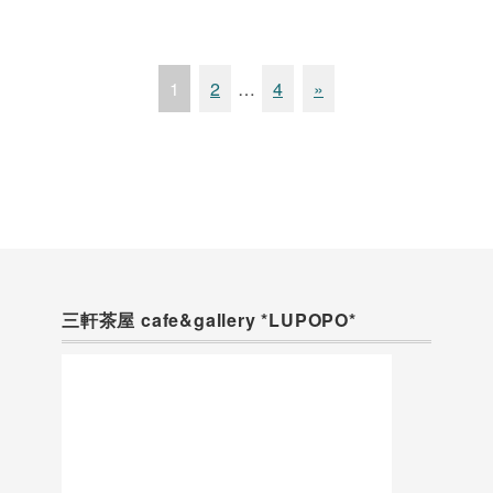
1
2
…
4
»
三軒茶屋 cafe&gallery *LUPOPO*