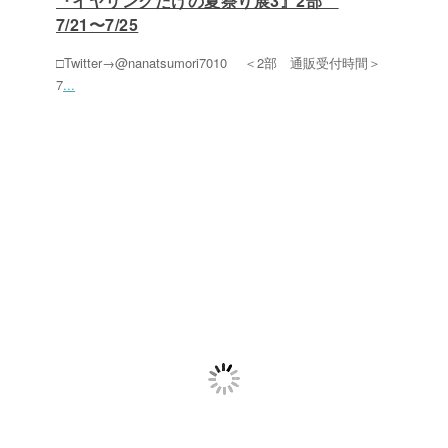
『イヤリングだけの夏祭り展3』2部
7/21〜7/25
□Twitter→@nanatsumori7010 ＜2部 通販受付時間＞
7
...