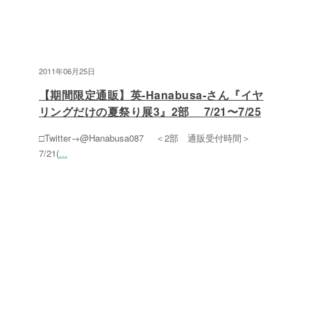
2011年06月25日
【期間限定通販】英-Hanabusa-さん『イヤ
リングだけの夏祭り展3』2部 7/21〜7/25
□Twitter→@Hanabusa087 ＜2部 通販受付時間＞
7/21(
...