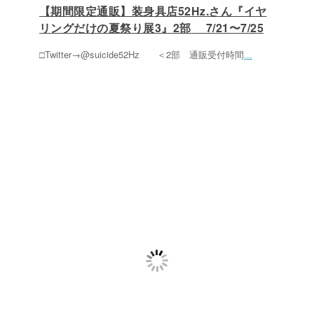
【期間限定通販】装身具店52Hz.さん『イヤ
リングだけの夏祭り展3』2部 7/21〜7/25
□Twitter→@suicide52Hz ＜2部 通販受付時間
...