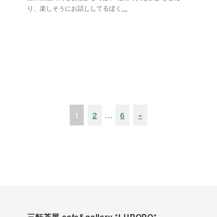
り、楽しそうにお話ししてるぼく
...
1
2
…
6
»
三軒茶屋 cafe&gallery *LUPOPO*