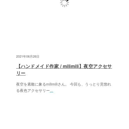
2021年06月26日
【ハンドメイド作家 / milimili】夜空アクセサ
リー
夜空を素敵に象るmilimiliさん。 今回も、うっとり見惚れ
る夜色アクセサリー
...