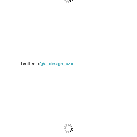
□
Twitter→
@a_design_azu