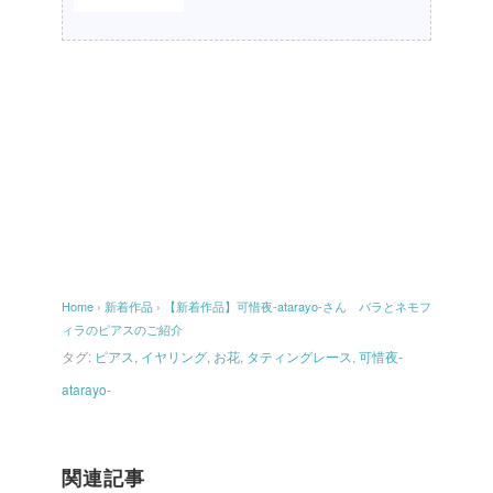
Home
›
新着作品
›
【新着作品】可惜夜-atarayo-さん バラとネモフ
ィラのピアスのご紹介
タグ:
ピアス
,
イヤリング
,
お花
,
タティングレース
,
可惜夜-
atarayo-
関連記事