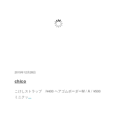
2015年12月28日
chico
こけしストラップ /¥400 ヘアゴムボーダーM / A / ¥500
ミニクッ
...