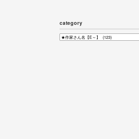
カ
イ
ブ
category
category