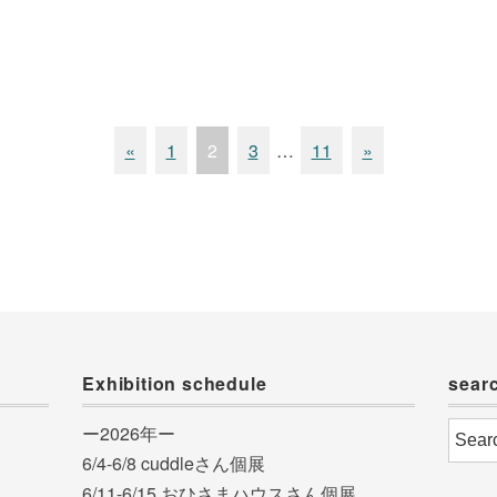
«
1
2
3
…
11
»
Exhibition schedule
sear
ー2026年ー
6/4-6/8 cuddleさん個展
6/11-6/15 おひさまハウスさん個展