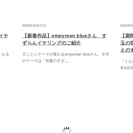
2024年05月21日
2024年
イヤ
【新着作品】empyrean blueさん す
【期
ずらんイヤリングのご紹介
玉の世
えの
くなる
月ごとにテーマが変わるempyrean blueさん、今月
のテーマは「初夏のすず
...
『うえ
年4月2