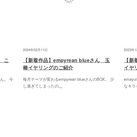
2024年02月11日
2023年
ん こ
【新着作品】empyrean blueさん 玉
【新
椿イヤリングのご紹介
イヤ
さん。 今
毎月テーマが変わるempyrean blueさんのBOX。 少
ema
し過ぎてしまったの
...
なキラ