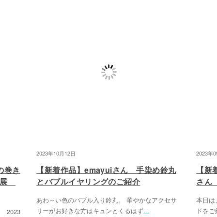
2023年10月12日
2023年
の巻き
【新着作品】emayuiさん 手染め鈴丸
【新着
ん個展
とバブルイヤリングのご紹介
さん
あわ～い色のバブル入り鈴丸。 華やかなアクセサ
本日は、
リーがお好きな方はキュンとくるはず
...
ドをご
2023