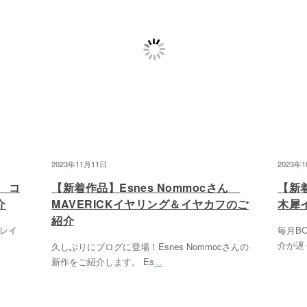
2023年11月11日
2023年
ん コ
【新着作品】Esnes Nommocさん
【新着
介
MAVERICKイヤリング＆イヤカフのご
木犀
紹介
ブレイ
毎月BO
介が遅
久しぶりにブログに登場！Esnes Nommocさんの
新作をご紹介します。 Es
...