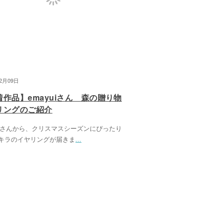
12月09日
着作品】emayuiさん 森の贈り物
リングのご紹介
yuiさんから、クリスマスシーズンにぴったり
キラのイヤリングが届きま
...