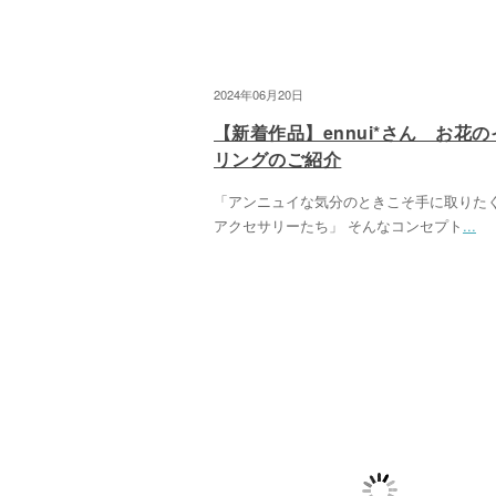
2024年06月20日
【新着作品】ennui*さん お花の
リングのご紹介
「アンニュイな気分のときこそ手に取りた
アクセサリーたち」 そんなコンセプト
...