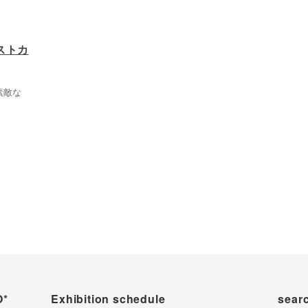
ストカ
素敵な
O*
Exhibition schedule
sear