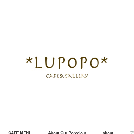
CAFE MENU
About Our Porcelain
about
ア