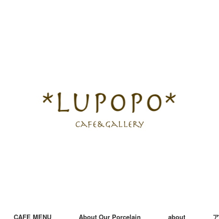
CAFE MENU
About Our Porcelain
about
ア