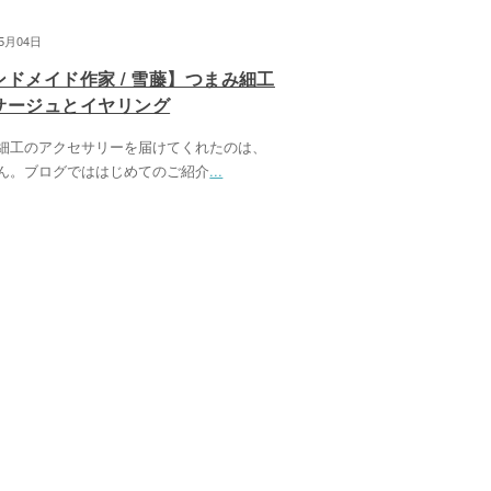
05月04日
ンドメイド作家 / 雪藤】つまみ細工
サージュとイヤリング
細工のアクセサリーを届けてくれたのは、
ん。ブログでははじめてのご紹介
...