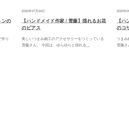
2020年07月24日
2020年
トンの
【ハンドメイド作家 / 雪藤】揺れるお花
【ハ
のピアス
のコ
で作り
美しいつまみ細工のアクセサリーをつくっている
つまみ
雪藤さん。 今回は、ゆらゆらと揺れる
...
雪藤さ