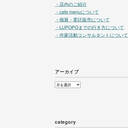
・店内のご紹介
・cafe menuについて
・個展・委託販売について
・LUPOPOまでの行き方について
・作家活動コンサルタントについて
アーカイブ
ア
ー
カ
イ
ブ
category