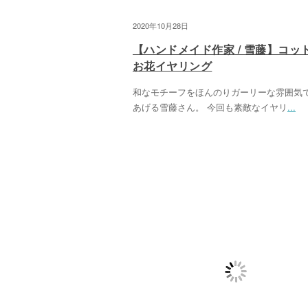
2020年10月28日
【ハンドメイド作家 / 雪藤】コッ
お花イヤリング
和なモチーフをほんのりガーリーな雰囲気
あげる雪藤さん。 今回も素敵なイヤリ
...