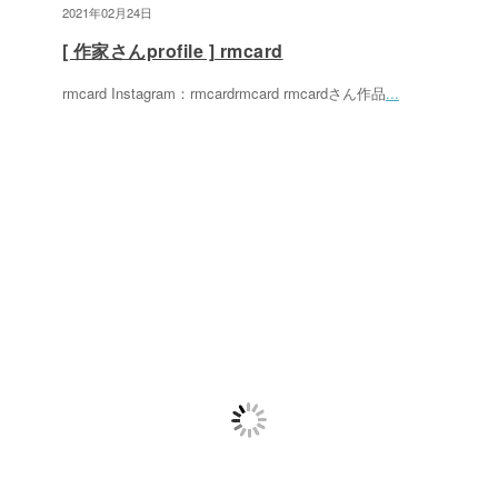
2021年02月24日
[ 作家さんprofile ] rmcard
rmcard Instagram：rmcardrmcard rmcardさん作品
...