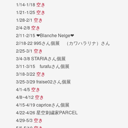
1/14-1/18
空き
1/21-1/25
空き
1/28-2/1
空き
2/4-2/8
空き
2/11-2/15 ❤︎Blanche Neige❤︎
2//18-22 995さん個展 （カワハラリナ）さん
2/25-3/1
空き
3/4-3/8 STARIAさん個展
3/11-3/15 furafuさん個展
3/18-3/22
空き
3/25-3/29 fraise02さん個展
4/1-4/5
空き
4/8~4/12
空き
4/15-4/19 capriceさん個展
4/22-4/26 星空刺繍家PARCEL
4/29-5/3
空き
5/6-5/10
空き