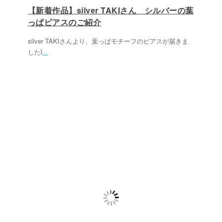
【新着作品】silver TAKIさん シルバーの葉
っぱピアスのご紹介
silver TAKIさんより、葉っぱモチーフのピアスが届きま
したἳ
...