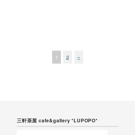
1
2
»
三軒茶屋 cafe&gallery *LUPOPO*