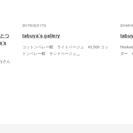
2017年02月17日
2016年
とつ
tabuya’s gallery
tabuy
’s
コットンベレー帽 ライトベージュ ¥3,500 コッ
Hook
トンベレー帽 サンドベージュ
...
ダー ¥
eryさん