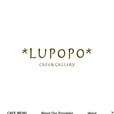
CAFE MENU
About Our Porcelain
about
ア