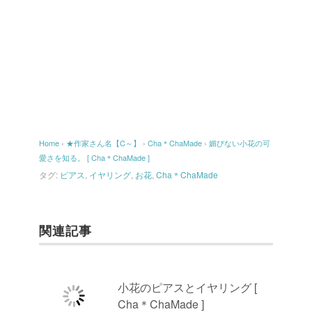
Home
›
★作家さん名【C～】
›
Cha＊ChaMade
›
媚びない小花の可
愛さを知る。 [ Cha＊ChaMade ]
タグ:
ピアス
,
イヤリング
,
お花
,
Cha＊ChaMade
関連記事
小花のピアスとイヤリング [
Cha＊ChaMade ]