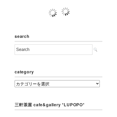
search
category
category
三軒茶屋 cafe&gallery *LUPOPO*