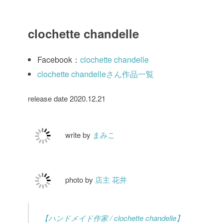
clochette chandelle
Facebook：
clochette chandelle
clochette chandelleさん作品一覧
release date 2020.12.21
write by
まみこ
photo by
店主 花井
【ハンドメイド作家 / clochette chandelle】