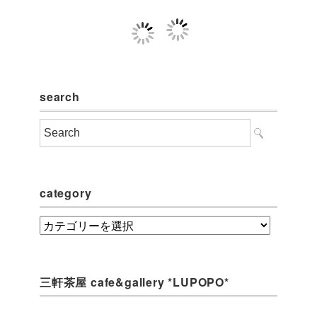
search
category
category
三軒茶屋 cafe&gallery *LUPOPO*