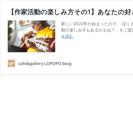
【作家活動の楽しみ方その1】あなたの
新しい2022年が始まったので、 ぼ
動の楽しみ方もあるかもね？」をご提案
【作
を読む
家
活
動
の
cafe&gallery LUPOPO blog
楽
し
み
方
そ
の
1】
あ
な
た
の