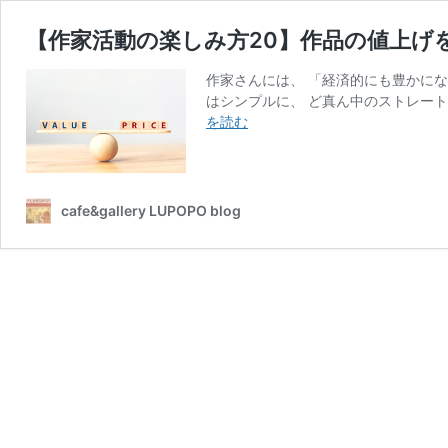
【作家活動の楽しみ方20】作品の値上げ
作家さんには、 「経済的にも豊かになっ
はシンプルに、 ど真ん中のストレー
【作
を読む
家
活
動
の
cafe&gallery LUPOPO blog
楽
し
み
方
20】
作
品
の
値
上
げ