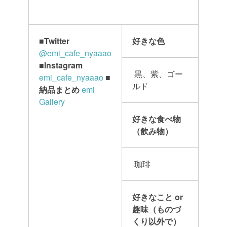
■
Twitter
好きな色
@emi_cafe_nyaaao
■Instagram
黒、紫、ゴー
emi_cafe_nyaaao
■
ルド
納品まとめ
emi
Gallery
好きな食べ物
（飲み物）
珈琲
好きなこと or
趣味（ものづ
くり以外で）