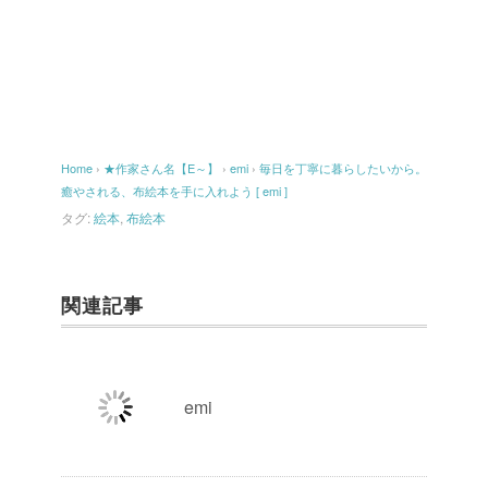
Home
›
★作家さん名【E～】
›
emi
›
毎日を丁寧に暮らしたいから。
癒やされる、布絵本を手に入れよう [ emi ]
タグ:
絵本
,
布絵本
関連記事
emi