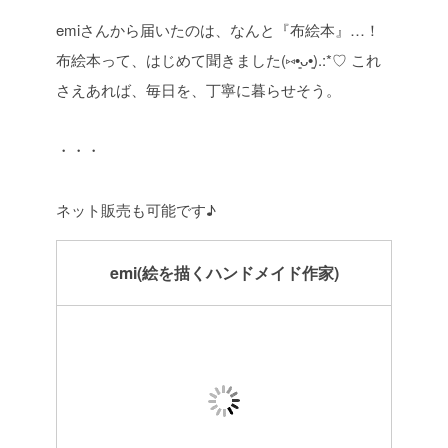
emiさんから届いたのは、なんと『布絵本』…！
布絵本って、はじめて聞きました(⑅•͈ᴗ•͈).:*♡
これ
さえあれば、毎日を、丁寧に暮らせそう。
・・・
ネット販売も可能です♪
emi(絵を描くハンドメイド作家)