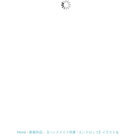
Home
›
新着作品
›
【ハンドメイド作家 / エンドロッコ】イラストを