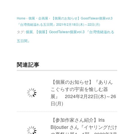
Home
›
個展・企画展
›
【個展のお知らせ】GoodTaiwan個展vol.3
『台湾情緒溢れる五日間』2021年2月18日(木)～22日(月)
タグ:
個展
,
【個展】GoodTaiwan個展vol.3 『台湾情緒溢れる
五日間』
関連記事
【個展のお知らせ】『ありん
こぐらすの宇宙を愉しむ器
展』 2024年2月22日(木)～26
日(月)
【参加作家さん紹介】Iris
Bijoutier さん『イヤリングだけ