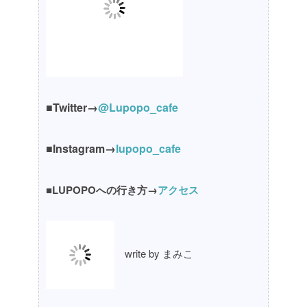
■Twitter→
@Lupopo_cafe
■Instagram→
lupopo_cafe
■LUPOPOへの行き方→
アクセス
write by まみこ