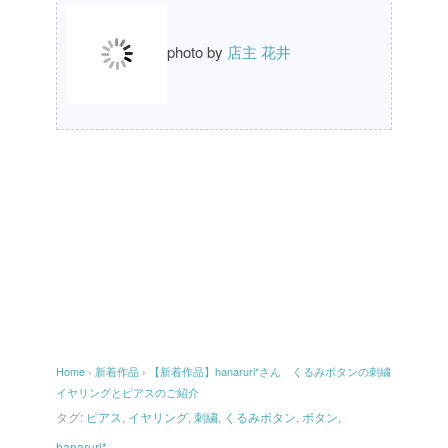
photo by
店主 花井
Home
›
新着作品
›
【新着作品】hanaruri*さん くるみボタンの刺繍
イヤリングとピアスのご紹介
タグ:
ピアス
,
イヤリング
,
刺繍
,
くるみボタン
,
ボタン
,
hanaruri*